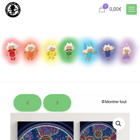
0
0,00
€
Montrer tout