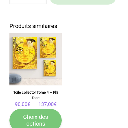
Toile
collector
Tome
1
-
Produits similaires
L'Univers
Toile collector Tome 4 – Phi
face
Plage
90,00
€
–
137,00
€
de
prix :
Choix des
90,00€
options
Ce
à