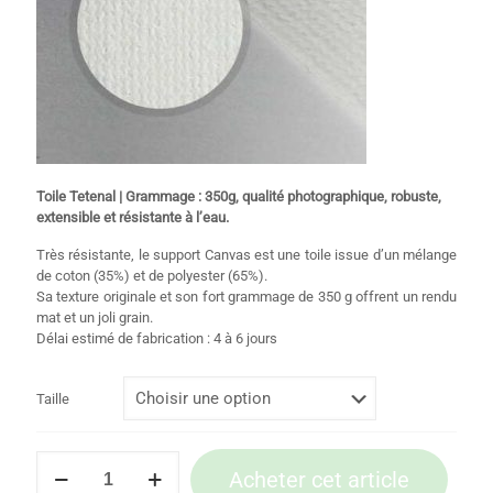
Toile Tetenal | Grammage : 350g, qualité photographique, robuste,
extensible et résistante à l’eau.
Très résistante, le support Canvas est une toile issue d’un mélange
de coton (35%) et de polyester (65%).
Sa texture originale et son fort grammage de 350 g offrent un rendu
mat et un joli grain.
Délai estimé de fabrication : 4 à 6 jours
Taille
quantité
Acheter cet article
de