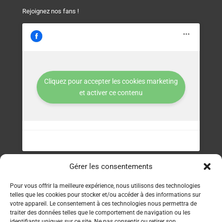
Rejoignez nos fans !
Cliquez pour accepter les cookies marketing
et activer ce contenu
Gérer les consentements
Contact
Pour vous offrir la meilleure expérience, nous utilisons des technologies
telles que les cookies pour stocker et/ou accéder à des informations sur
Service clients : 06 70 39 22 68
votre appareil. Le consentement à ces technologies nous permettra de
traiter des données telles que le comportement de navigation ou les
Politique de confidentialité
identifiants uniques sur ce site. Ne pas consentir ou retirer son