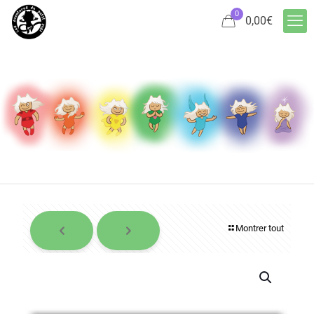
0
0,00
€
Montrer tout