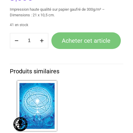
Impression haute qualité sur papier gaufré de 300g/m² –
Dimensions : 21 x 10,5 cm.
41 en stock
quantité
Acheter cet article
de
Ex-
libris
–
Tirage
d’art
Produits similaires
:
Dragondo