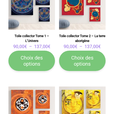
Toile collector Tome 1 –
Toile collector Tome 2 – La terre
L’Univers
aborigène
Plage
Plage
90,00
€
–
137,00
€
90,00
€
–
137,00
€
de
de
prix :
prix :
Choix des
Choix des
90,00€
90,00
options
options
Ce
Ce
à
à
produit
produit
137,00€
137,0
a
a
plusieurs
plusieurs
variations.
variations.
Les
Les
options
options
peuvent
peuvent
être
être
choisies
choisies
sur
sur