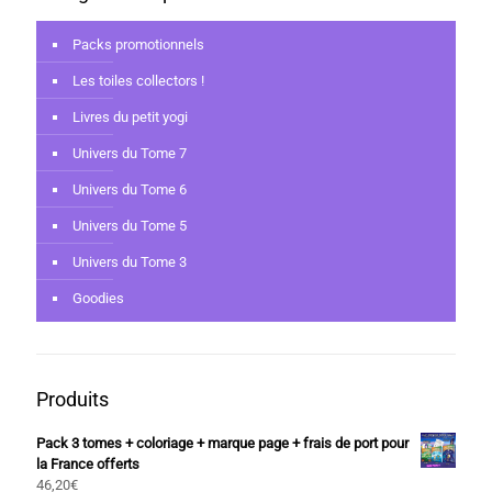
Packs promotionnels
Les toiles collectors !
Livres du petit yogi
Univers du Tome 7
Univers du Tome 6
Univers du Tome 5
Univers du Tome 3
Goodies
Produits
Pack 3 tomes + coloriage + marque page + frais de port pour
la France offerts
46,20
€