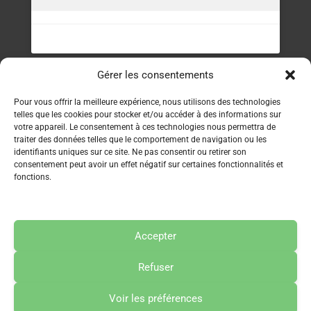
Gérer les consentements
Contact
Pour vous offrir la meilleure expérience, nous utilisons des technologies
telles que les cookies pour stocker et/ou accéder à des informations sur
Service clients : 06 70 39 22 68
votre appareil. Le consentement à ces technologies nous permettra de
traiter des données telles que le comportement de navigation ou les
Politique de confidentialité
identifiants uniques sur ce site. Ne pas consentir ou retirer son
consentement peut avoir un effet négatif sur certaines fonctionnalités et
Conditions générales de vente
fonctions.
Accepter
© 2025 Les Aventures du Petit Yogi
Refuser
Voir les préférences