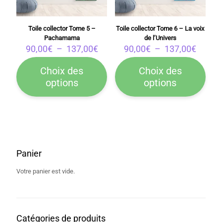
du
du
produit
produit
Toile collector Tome 5 –
Toile collector Tome 6 – La voix
Pachamama
de l’Univers
Plage
Plage
90,00
€
–
137,00
€
90,00
€
–
137,00
€
de
de
prix :
prix :
Choix des
Choix des
90,00€
90,00
options
options
Ce
Ce
à
à
produit
produit
137,00€
137,0
a
a
plusieurs
plusieurs
variations.
variations.
Les
Les
options
options
peuvent
peuvent
Panier
être
être
choisies
choisies
Votre panier est vide.
sur
sur
la
la
page
page
du
du
produit
produit
Catégories de produits