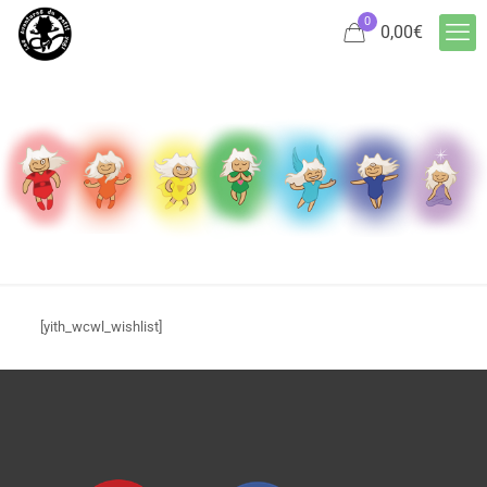
0
0,00
€
[yith_wcwl_wishlist]