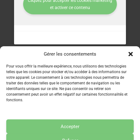
Cliquez pour accepter les cookies marketing
et activer ce contenu
Gérer les consentements
Contact
Pour vous offrir la meilleure expérience, nous utilisons des technologies
telles que les cookies pour stocker et/ou accéder à des informations sur
Service clients : 06 70 39 22 68
votre appareil. Le consentement à ces technologies nous permettra de
traiter des données telles que le comportement de navigation ou les
Politique de confidentialité
identifiants uniques sur ce site. Ne pas consentir ou retirer son
consentement peut avoir un effet négatif sur certaines fonctionnalités et
Conditions générales de vente
fonctions.
Accepter
© 2025 Les Aventures du Petit Yogi