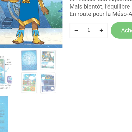
Mais bientôt, l’équilib
En route pour la Méso-
quantité
Ache
de
Tome
6
-
Les
Terres
d'Abondance
(Chakra
bleu)