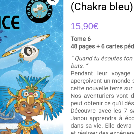
(Chakra bleu)
15,90
€
Tome 6
48 pages + 6 cartes pé
“ Quand tu écoutes ton i
buts. “
Pendant leur voyage
aperçoivent un monde s
cette nouvelle terre sur
Nos aventuriers vont d
peut obtenir ce qu’il dé
Découvre avec les 7 sa
Janou apprendra à écou
dans sa vie. Elle devra 
et réaliser des expérie