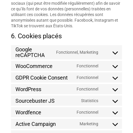
sociaux (qui peut être modifiée régulièrement) afin de savoir
ce qu’ils font de vos données (personnelles) traitées en
utilisant ces cookies. Les données récupérées sont
anonymisées autant que possible. Facebook, Instagram et
TikTok se trouvent aux États-Unis.
6. Cookies placés
Google
Fonctionnel, Marketing
Consent
reCAPTCHA
to
WooCommerce
service
Fonctionnel
Consent
google-
to
recaptcha
GDPR Cookie Consent
Fonctionnel
service
Consent
woocommerce
to
WordPress
Fonctionnel
service
Consent
gdpr-
to
Sourcebuster JS
Statistics
cookie-
service
Consent
consent
wordpress
to
Wordfence
Fonctionnel
service
Consent
sourcebuster-
to
Active Campaign
Marketing
js
service
Consent
wordfence
to