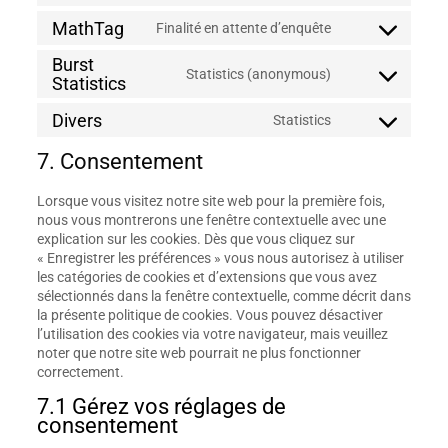
pixelyoursite
to
MathTag
Finalité en attente d’enquête
service
Consent
google-
to
Burst
analytics
service
Statistics (anonymous)
Consent
Statistics
mathtag
to
Divers
service
Statistics
Consent
burst-
to
statistics
7. Consentement
service
divers
Lorsque vous visitez notre site web pour la première fois,
nous vous montrerons une fenêtre contextuelle avec une
explication sur les cookies. Dès que vous cliquez sur
« Enregistrer les préférences » vous nous autorisez à utiliser
les catégories de cookies et d’extensions que vous avez
sélectionnés dans la fenêtre contextuelle, comme décrit dans
la présente politique de cookies. Vous pouvez désactiver
l’utilisation des cookies via votre navigateur, mais veuillez
noter que notre site web pourrait ne plus fonctionner
correctement.
7.1 Gérez vos réglages de
consentement