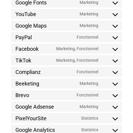
Google Fonts
Marketing
service
Consent
active-
to
YouTube
Marketing
campaign
service
Consent
google-
to
Google Maps
Marketing
fonts
service
Consent
youtube
to
PayPal
Fonctionnel
service
Consent
google-
to
Facebook
Marketing, Fonctionnel
maps
service
Consent
paypal
to
TikTok
Marketing, Fonctionnel
service
Consent
facebook
to
Complianz
Fonctionnel
service
Consent
tiktok
to
Beeketing
Marketing
service
Consent
complianz
to
Brevo
Fonctionnel
service
Consent
beeketing
to
Google Adsense
Marketing
service
Consent
brevo
to
PixelYourSite
Statistics
service
Consent
google-
to
Google Analytics
Statistics
adsense
service
Consent